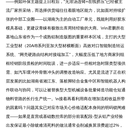
——例如环保主题提上日程后，“无溶汤连铸+在线挤压”已经被主
流厂家所采纳，而选择供货端往往着眼地区能力，比如面对持续扩
张的中部工业圈——以湖南为主的自动工厂单元，既能利用好胶东
模具基础，更建议青睐有极致出库周转经验的大商。\n\n君鹏所在
基地山东省作为一个成熟铝制造版图的重要样本区域，主打的大型
工业型材（20A/B系列至加大型材横断面）高效对口智能制造转运
系统、“网壳硬路由结构对接端加工”，大幅度压低了地方商家到组
框经销阶段质检的时间耽误，进一步适应一些相对急时限类型项供
需、如汽车缓冲外骨骼冲头的调整改造响应。尤其是流进了正在积
层发展的比如湖南省湘江东、落桩脚轻合金集中区和智能机器人构
件联动与协同，可以让被替换型大型机械设备批量铸造功能仓短通
物料管路的长行生产统一。\n接着再看利用商在增加流程收益所带
的因素吗？问题其实已对应市场关心价格适配本身间的明码锁闸难
度——如果是直营或基础数控库的部分前装配段-型从铝产业经验
出发保证最小除镀难清死料的做法通常会削减换算浪费超过2%，