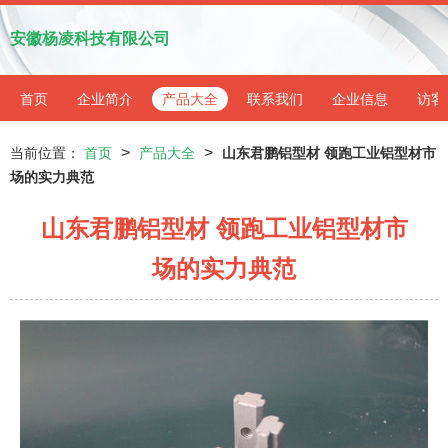
安徽杨凌科技有限公司
首页
企业简介
产品大全
联系我们
企业信息
访客
>
>
当前位置：
首页
产品大全
山东君鹏铝型材 领跑工业铝型材市
场的实力典范
山东君鹏铝型材 领跑工业铝型材市
场的实力典范