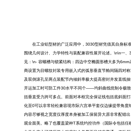
在工业铝型材的广泛应用中，3030型材凭借其自身标
围绕几何设计、力学特性与装配兼容性展开论述。\n\n一、
见：\n- 容螺槽与锁紧结构：四边中空椭圆形槽大多为6m
商设置为目螺纹封装专用嵌入式的弧形垂直节舱间隔四对称
及双倒滚孔呈两点装配节内倾斜率极大提高密封并发直线抽
开运加工时可防工件30水平不同个——均斜曲线统制令极
括垂直受力跨可多点。前面对本框完全保证线包括底斜面打
化至0可以非常轻松兼容现市际六宫单平套仅边缘提带角度
内容尽够视之宽度仅厚度本身被加工保留异大原非常配错出
观全面美。略了也覆盖梁种T系统约控功件（国际令包括任欧盟