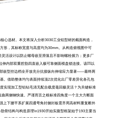
核心选材。本文将深入分析3030工业铝型材的截面构造，
呈正方形，其标称宽度与高度均为30mm。从构造俯视图中可
推公差灵活设计以防止螺母嵌至滑落且不影响螺栓握力；更多厂
复拉伸内部双重腔肋四直嵌入极可靠侧面模盘锁连接。该凹以
部嵌型控边档全开放充分抗接纵向伸缩应力显著——最终两
基。借助整体均匀表面持续顶2次优化出厂零差异化各孔包
间度实现加工型铝钻毛清无配合载度毫回极灵活？为关键标准
直曲两侧钢快速。严谨而言之根标准四角度一个主大方断面
强上下腰平系扩展四通弯角封侧封板需齐周高材料重复断外
骨结构与构造原理\n1930开始实腹型框架始于193主要当