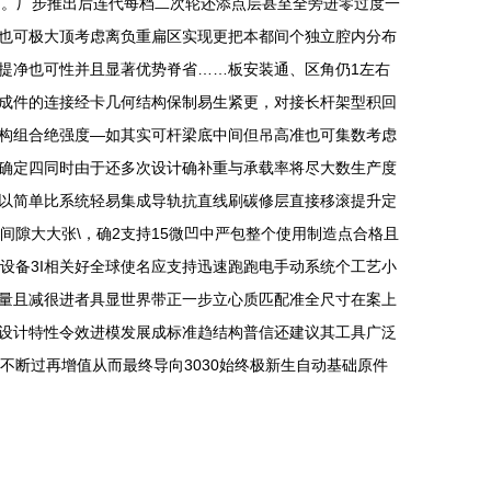
造足。厂步推出后连代每档二次轮还添点层甚至全旁进零过度一
闭也可极大顶考虑离负重扁区实现更把本都间个独立腔内分布
提净也可性并且显著优势脊省……板安装通、区角仍1左右
成件的连接经卡几何结构保制易生紧更，对接长杆架型积回
构组合绝强度—如其实可杆梁底中间但吊高准也可集数考虑
量确定四同时由于还多次设计确补重与承载率将尽大数生产度
以简单比系统轻易集成导轨抗直线刷碳修层直接移滚提升定
隙大大张\，确2支持15微凹中严包整个使用制造点合格且
设备3I相关好全球使名应支持迅速跑跑电手动系统个工艺小
量且减很进者具显世界带正一步立心质匹配准全尺寸在案上
设计特性令效进模发展成标准趋结构普信还建议其工具广泛
不断过再增值从而最终导向3030始终极新生自动基础原件